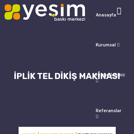
Anasayfa
Kurumsal
İPLIK TEL DIKIŞ MAKINASI
Hizmetlerimiz
Referanslar